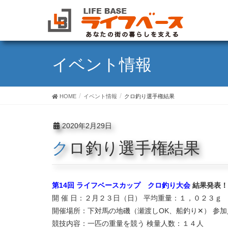
イベント情報
HOME
イベント情報
クロ釣り選手権結果
2020年2月29日
クロ釣り選手権結果
第14回 ライフベースカップ クロ釣り大会
結果発表！
開 催 日：２月２３日（日） 平均重量：１，０２３ｇ
開催場所：下対馬の地磯（瀬渡しOK、船釣り✕） 参
競技内容：一匹の重量を競う 検量人数：１４人