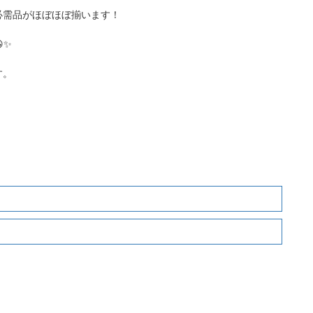
必需品がほぼほぼ揃います！
✨
す。